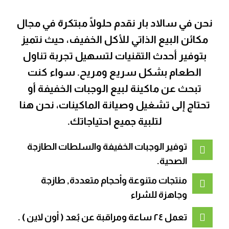
نحن في سالاد بار نقدم حلولًا مبتكرة في مجال
مكائن البيع الذاتي للأكل الخفيف، حيث نتميز
بتوفير أحدث التقنيات لتسهيل تجربة تناول
الطعام بشكل سريع ومريح. سواء كنت
تبحث عن ماكينة لبيع الوجبات الخفيفة أو
تحتاج إلى تشغيل وصيانة الماكينات، نحن هنا
لتلبية جميع احتياجاتك.
ﺗﻮﻓﻴﺮ اﻟﻮﺟﺒﺎت اﻟﺨﻔﻴﻔﺔ واﻟﺴﻠﻄﺎت اﻟﻄﺎزﺟﺔ
اﻟﺼﺤﻴﺔ.
ﻣﻨﺘﺠﺎت ﻣﺘﻨﻮﻋﺔ وأﺣﺠﺎم ﻣﺘﻌﺪدة, ﻃﺎزﺟﺔ
وﺟﺎﻫﺰة ﻟﻠﺸﺮاء
تعمل ٢٤ ساعة ومراقبة عن بُعد ( أون لاين ) .