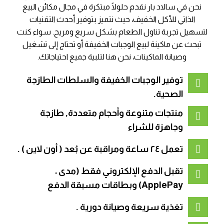
نحن في سالاد بار نقدم حلولًا مبتكرة في مجال مكائن البيع
الذاتي للأكل الخفيف، حيث نتميز بتوفير أحدث التقنيات
لتسهيل تجربة تناول الطعام بشكل سريع ومريح. سواء كنت
تبحث عن ماكينة لبيع الوجبات الخفيفة أو تحتاج إلى تشغيل
وصيانة الماكينات، نحن هنا لتلبية جميع احتياجاتك.
ﺗﻮﻓﻴﺮ اﻟﻮﺟﺒﺎت اﻟﺨﻔﻴﻔﺔ واﻟﺴﻠﻄﺎت اﻟﻄﺎزﺟﺔ
اﻟﺼﺤﻴﺔ.
ﻣﻨﺘﺠﺎت ﻣﺘﻨﻮﻋﺔ وأﺣﺠﺎم ﻣﺘﻌﺪدة, ﻃﺎزﺟﺔ
وﺟﺎﻫﺰة ﻟﻠﺸﺮاء
تعمل ٢٤ ساعة ومراقبة عن بُعد ( أون لاين ) .
تقبل الدفع الإلكتروني فقط (مدى ،
ApplePay) وبطاقات مسبقة الدفع
تغذية سريعة وصيانة دورية .