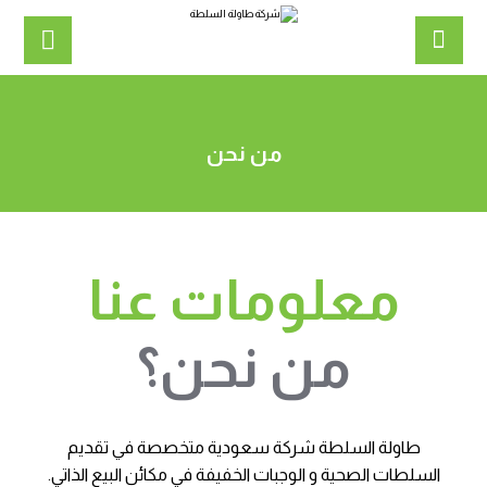
من نحن
معلومات عنا
من نحن؟
ﻃﺎوﻟﺔ اﻟﺴﻠﻄﺔ شركة ﺳﻌﻮدﻳﺔ ﻣﺘﺨﺼﺼﺔ ﻓﻲ ﺗﻘﺪﻳﻢ
اﻟﺴﻠﻄﺎت اﻟﺼﺤﻴﺔ و اﻟﻮﺟﺒﺎت اﻟﺨﻔﻴﻔﺔ ﻓﻲ ﻣﻜﺎﺋﻦ اﻟﺒﻴﻊ اﻟﺬاﺗﻲ.