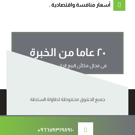
أسعار منافسة واقتصادية .
٢٠ عاما من الخبرة
فى مجال مكائن البيع الذاتي والماكينة الآلية
جميع الحقوق محفوظة لطاولة السلطة
+٩٦٦٥٩٣١٩٨٩١٠